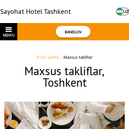
Sayohat Hotel Tashkent
UZ
BANDLOV
MENYU
Bosh sahifa
–
Maxsus takliflar
Maxsus takliflar,
Toshkent