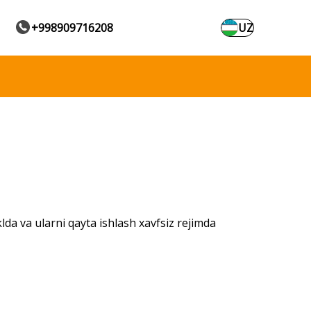
+998909716208
UZ
da va ularni qayta ishlash xavfsiz rejimda