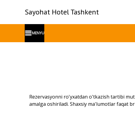
Sayohat Hotel Tashkent
MENYU
Rezervasyonni ro'yxatdan o'tkazish tartibi mutl
amalga oshiriladi. Shaxsiy ma'lumotlar faqat bro