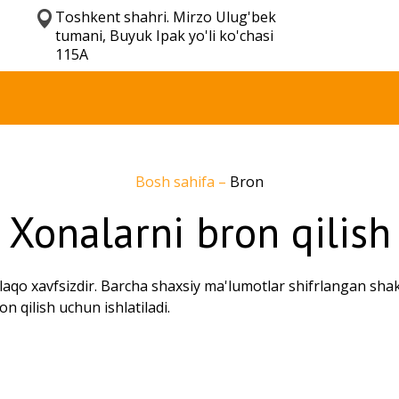
Toshkent shahri. Mirzo Ulug'bek
tumani, Buyuk Ipak yo'li ko'chasi
115A
Bosh sahifa
–
Bron
Xonalarni bron qilish
aqo xavfsizdir. Barcha shaxsiy ma'lumotlar shifrlangan shakl
n qilish uchun ishlatiladi.